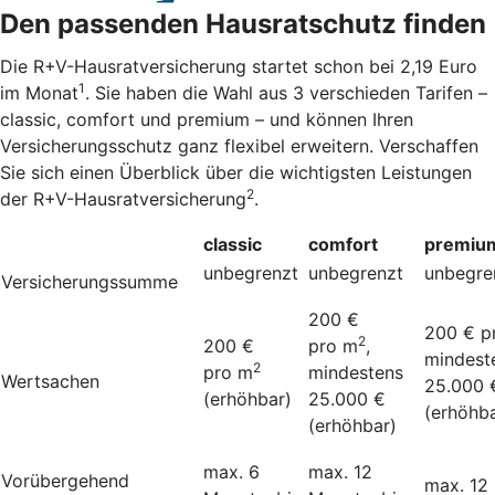
Den passenden Hausratschutz finden
Die R+V-Hausratversicherung startet schon bei 2,19 Euro
1
im Monat
. Sie haben die Wahl aus 3 verschieden Tarifen –
classic, comfort und premium – und können Ihren
Versicherungsschutz ganz flexibel erweitern. Verschaffen
Sie sich einen Überblick über die wichtigsten Leistungen
2
der R+V-Hausratversicherung
.
classic
comfort
premiu
unbegrenzt
unbegrenzt
unbegre
Versicherungssumme
200 €
200 € p
2
200 €
pro m
,
mindest
2
pro m
mindestens
Wertsachen
25.000 
(erhöhbar)
25.000 €
(erhöhba
(erhöhbar)
max. 6
max. 12
Vorübergehend
max. 12