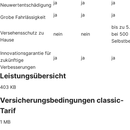
ja
ja
ja
Neuwertentschädigung
ja
ja
ja
Grobe Fahrlässigkeit
bis zu 5
Versehensschutz zu
nein
nein
bei 500
Hause
Selbstbe
Innovationsgarantie für
ja
ja
ja
zukünftige
Verbesserungen
Leistungsübersicht
403 KB
Versicherungsbedingungen classic-
Tarif
1 MB