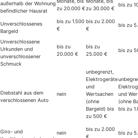
Monate, bis
Monate, bis
außerhalb der Wohnung
bis zu 1
zu 20.000 €
zu 30.000 €
befindlicher Hausrat
bis zu 1.500
bis zu 2.000
Unverschlossenes
bis zu 5
€
€
Bargeld
Unverschlossene
bis zu
bis zu
Urkunden und
bis zu 5
20.000 €
25.000 €
unverschlossener
Schmuck
unbegrenzt,
Elektrogeräte
unbegre
und
Elektrog
Diebstahl aus dem
nein
Wertsachen
und Wer
verschlossenen Auto
(ohne
(ohne Ba
Bargeld) bis
bis zu 1
zu 500 €
bis zu 2.000
Giro- und
nein
bis zu 5
€