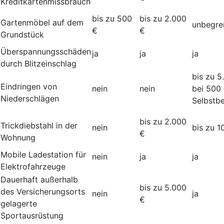
Kreditkartenmissbrauch
bis zu 500
bis zu 2.000
Gartenmöbel auf dem
unbegre
€
€
Grundstück
Überspannungsschäden
ja
ja
ja
durch Blitzeinschlag
bis zu 5
Eindringen von
nein
nein
bei 500
Niederschlägen
Selbstbe
bis zu 2.000
Trickdiebstahl in der
nein
bis zu 1
€
Wohnung
Mobile Ladestation für
nein
ja
ja
Elektrofahrzeuge
Dauerhaft außerhalb
bis zu 5.000
des Versicherungsorts
nein
ja
€
gelagerte
Sportausrüstung